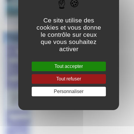
Ce site utilise des
cookies et vous donne
le contrôle sur ceux
Dans la même
rubrique
que vous souhaitez
INDICATEU
activer
R DE
RESULTAT
S
FORMATIO
Tout accepter
N AISANCE
AQUATIQU
Tout refuser
E
MARSEILL
E 2025
Personnaliser
le 19
novembre
2025
par
Aude
FORMATIO
N
ENCADRAN
T AISANCE
AQUATIQU