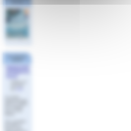
Sud Est
Les derniers
articles
WEBINAIRE
APPRENTIS
SAGE
Publié le 22
mai 2023
par
Aude
Le contrat
d’apprentissage
dans les métiers
de la natation
avec le CFA
fédéral
Vous souhaitez
accueillir et
former un(e)