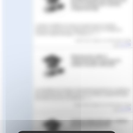
de détermination des Niveaux de
Prise en Charge des Contrats
d’Apprentissage
L’article modifié du Code du travail met en lumière
plusieurs aspects clés régissant la prise en charge du
contrat d’apprentissage. D’abord, il (…)
Article mis en ligne le
15 décembre 2025
par
Aude
Paiement des aides à
l’apprentissage au prorata du
nombre de jours effectués
Le ministère du Travail a récemment précisé les conditions
de versement des aides pour les contrats d’apprentissage
de moins d’un an, en vertu du (…)
Article mis en ligne le
1er décembre 2025
par
Aude
Contrat d’apprentissage - Contrat
de professionnalisation