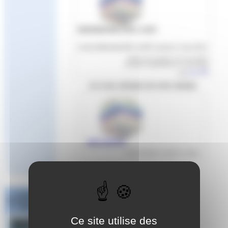
REFERENTIELS BF1 A BF3
Livret référentiel BF1 à BF3 version 2 mai 2021
Article mis en ligne le
22 mai 2023
dernière modification le 4 mai 2023
par
Aude
Les sous-rubriques de cette rubrique
ARCHIVES
Cette rubrique contient 1 article
Challenge
National #1 Poule
Sud Est
Ce site utilise des