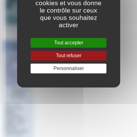
cookies et vous donne
le contrôle sur ceux
que vous souhaitez
activer
Tout accepter
Les derniers
articles
Tout refuser
Formation
Continue
BF
Personnaliser
Educateur
Nagez
Forme
Santé
Publié le 22
mai 2023
par
Aude
Vous avez
obtenu votre
diplôme
« Éducateur
Nagez Forme
Santé » avec
l’ERFAN
Provence Alpes
Côte d’Azur.