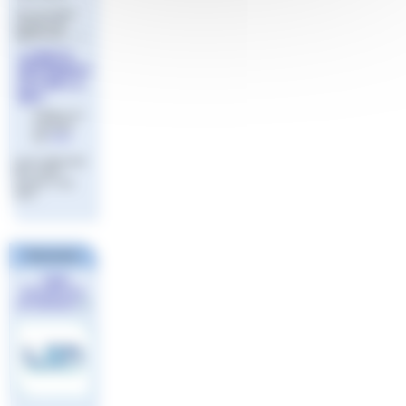
Une formation
continue du
diplôme BF (…)
LIVRETS
REFERENTI
ELS BF1 A
BF3
Publié le 22
mai 2023
par
Aude
Livret référentiel
BF1 à BF3
version 2 mai
2021
Partenaires
Ligue
Européenne
de Natation