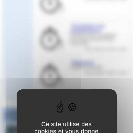
Inscriptions aux
manifestations
Inscriptions aux compétitions
de la Ligue Provence Alpes
Cote d’Azur
Cette rubrique contient 1 article
Règlement
Règlements Sportifs
Cette rubrique contient 1 article
Challenge
National #1 Poule
Sud Est
Ce site utilise des
cookies et vous donne