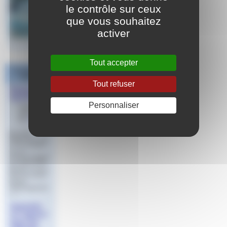
le contrôle sur ceux
que vous souhaitez
activer
Tout accepter
Les derniers
articles
Tout refuser
Règlement
Sportif
Personnaliser
Publié le 16
mars 2023
par
Jeff
Sommaire
Règlements WA
& FFN Natation
Course
PlongeonRèglem
ents WA & FFN
Natation Course
Date Document
version
Téléchargement
(…)
Imprimés
en vigueur
pour les