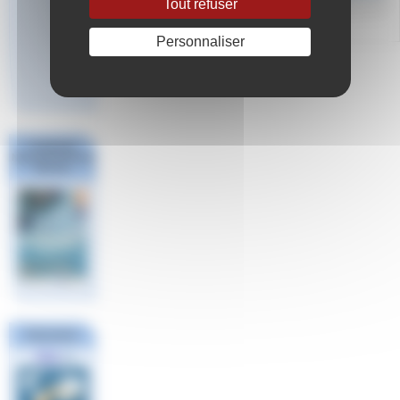
Tout refuser
Personnaliser
Répondre à cet article
Challenge
National #1 Poule
Sud Est
Partenaires
FINA