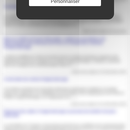
Personnaliser
Catalogue 2026-2027
Le catalogue des formations ERFAN LIGUE REG SUD Natation 2026/2027
est disponible ! Dans un environnement en constante évolution, la formation
reste un levier essentiel pour accompagner le (…)
Article mis en ligne le 9 mai 2026
Décret n°2025-1174 du 8 décembre, relatif aux procédures de
détermination des Niveaux de Prise en Charge des Contrats
d’Apprentissage
L’article modifié du Code du travail met en lumière plusieurs aspects clés
régissant la prise en charge du contrat d’apprentissage. D’abord, il prévoit
que les charges de communication liées à (…)
Article mis en ligne le 15 décembre 2025
L’exécution du contrat d’apprentissage
Cet article examine les récentes décisions judiciaires relatives à la faute
grave de l’apprenti, les obligations de formation des employeurs et le rôle du
maître d’apprentissage, en s’appuyant sur (…)
Article mis en ligne le 1er décembre 2025
Paiement des aides à l’apprentissage au prorata du nombre de jours
effectués
Le ministère du Travail a récemment précisé les conditions de versement des
aides pour les contrats d’apprentissage de moins d’un an, en vertu du décret