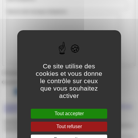
Texte de votre message (obligatoire)
Ce site utilise des
cookies et vous donne
le contrôle sur ceux
Cet auteur ou autrice a écrit :
que vous souhaitez
1
2
3
4
5
6
7
8
9
12
activer
FORMATION MONITEUR SPORTIF DE NATATION 2026-2027 réservée aux
titulaires du BPJEPS AAN et ouverte à l’apprentissage
Tout accepter
MONITEUR SPORTIF NATATION Référence règlement général MSN
v.07.04.2025 Sous réserve d’habilitation Objectifs de la formation L’objectif de
Tout refuser
cette formation vise la préparation et l’obtention du (…)
Article mis en ligne le 3 août 2026